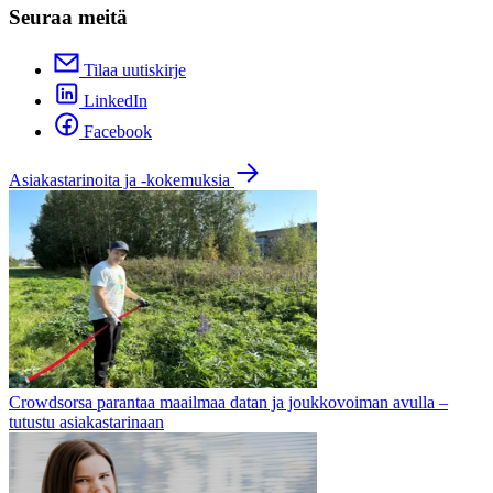
Seuraa meitä
Tilaa uutiskirje
LinkedIn
Facebook
Asiakastarinoita ja -kokemuksia
Crowdsorsa parantaa maailmaa datan ja joukkovoiman avulla –
tutustu asiakastarinaan