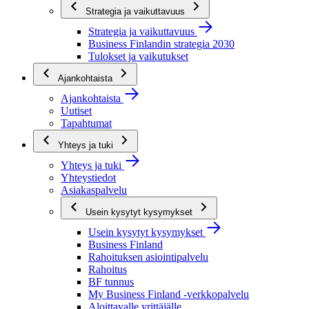
Strategia ja vaikuttavuus
Strategia ja vaikuttavuus
Business Finlandin strategia 2030
Tulokset ja vaikutukset
Ajankohtaista
Ajankohtaista
Uutiset
Tapahtumat
Yhteys ja tuki
Yhteys ja tuki
Yhteystiedot
Asiakaspalvelu
Usein kysytyt kysymykset
Usein kysytyt kysymykset
Business Finland
Rahoituksen asiointipalvelu
Rahoitus
BF tunnus
My Business Finland -verkkopalvelu
Aloittavalle yrittäjälle