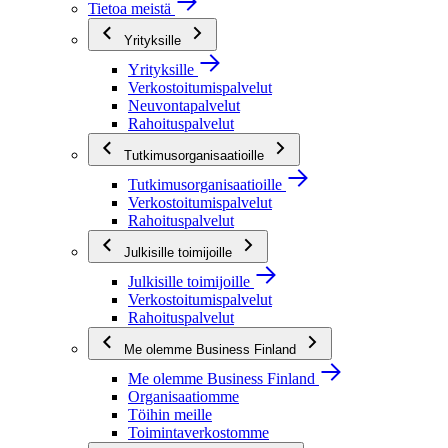
Tietoa meistä
Yrityksille
Yrityksille
Verkostoitumispalvelut
Neuvontapalvelut
Rahoituspalvelut
Tutkimusorganisaatioille
Tutkimusorganisaatioille
Verkostoitumispalvelut
Rahoituspalvelut
Julkisille toimijoille
Julkisille toimijoille
Verkostoitumispalvelut
Rahoituspalvelut
Me olemme Business Finland
Me olemme Business Finland
Organisaatiomme
Töihin meille
Toimintaverkostomme