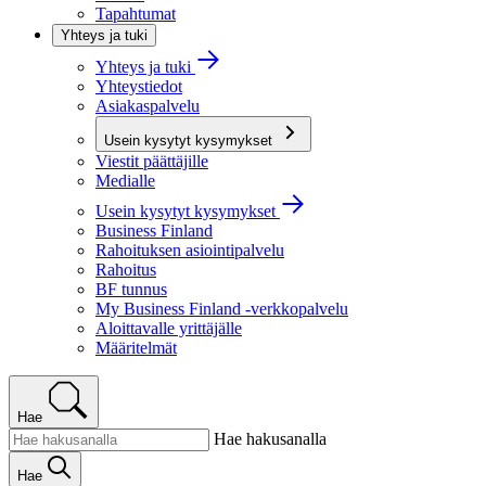
Tapahtumat
Yhteys ja tuki
Yhteys ja tuki
Yhteystiedot
Asiakaspalvelu
Usein kysytyt kysymykset
Viestit päättäjille
Medialle
Usein kysytyt kysymykset
Business Finland
Rahoituksen asiointipalvelu
Rahoitus
BF tunnus
My Business Finland -verkkopalvelu
Aloittavalle yrittäjälle
Määritelmät
Hae
Hae hakusanalla
Hae