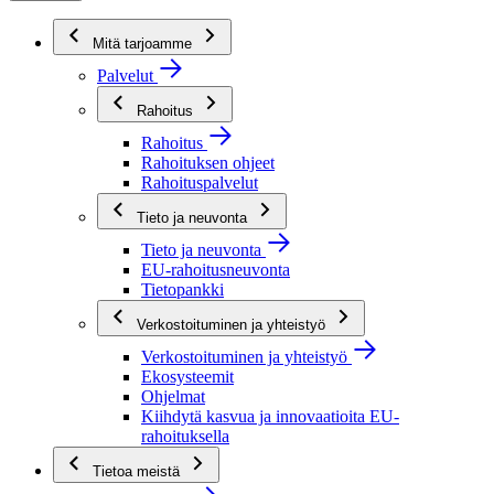
Mitä tarjoamme
Palvelut
Rahoitus
Rahoitus
Rahoituksen ohjeet
Rahoituspalvelut
Tieto ja neuvonta
Tieto ja neuvonta
EU-rahoitusneuvonta
Tietopankki
Verkostoituminen ja yhteistyö
Verkostoituminen ja yhteistyö
Ekosysteemit
Ohjelmat
Kiihdytä kasvua ja innovaatioita EU-
rahoituksella
Tietoa meistä