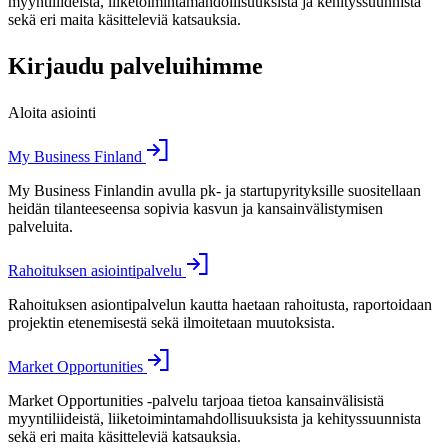
myyntiliideistä, liiketoimintamahdollisuuksista ja kehityssuunnista
sekä eri maita käsitteleviä katsauksia.
Kirjaudu palveluihimme
Aloita asiointi
My Business Finland
My Business Finlandin avulla pk- ja startupyrityksille suositellaan
heidän tilanteeseensa sopivia kasvun ja kansainvälistymisen
palveluita.
Rahoituksen asiointipalvelu
Rahoituksen asiontipalvelun kautta haetaan rahoitusta, raportoidaan
projektin etenemisestä sekä ilmoitetaan muutoksista.
Market Opportunities
Market Opportunities -palvelu tarjoaa tietoa kansainvälisistä
myyntiliideistä, liiketoimintamahdollisuuksista ja kehityssuunnista
sekä eri maita käsitteleviä katsauksia.