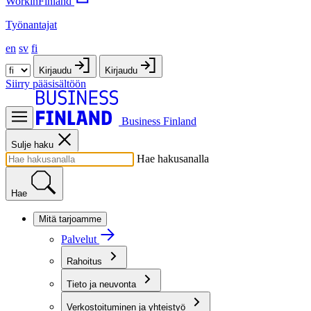
WorkinFinland
Työnantajat
en
sv
fi
Kirjaudu
Kirjaudu
Siirry pääsisältöön
Business Finland
Sulje haku
Hae hakusanalla
Hae
Mitä tarjoamme
Palvelut
Rahoitus
Tieto ja neuvonta
Verkostoituminen ja yhteistyö