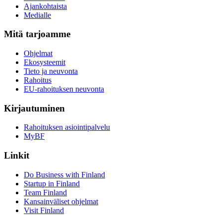
Ajankohtaista
Medialle
Mitä tarjoamme
Ohjelmat
Ekosysteemit
Tieto ja neuvonta
Rahoitus
EU-rahoituksen neuvonta
Kirjautuminen
Rahoituksen asiointipalvelu
MyBF
Linkit
Do Business with Finland
Startup in Finland
Team Finland
Kansainväliset ohjelmat
Visit Finland