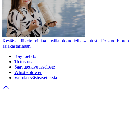
Kestävää liiketoimintaa uusilla biotuotteilla – tutustu Expand Fibren
asiakastarinaan
Käyttöehdot
Tietosuoja
Saavutettavuusseloste
Whistleblower
Vaihda evästeasetuksia