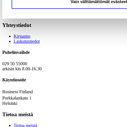
Vain välttämättömät evästee
rahoituspäätökset normaalien valintakriteereiden mukaan.
Tutustu hakuohjeeseen (pdf)
Yhteystiedot
Kirjaamo
Laskutustiedot
Puhelinvaihde
029 50 55000
arkisin klo 8.00-16.30
Käyntiosoite
Business Finland
Porkkalankatu 1
Helsinki
Tietoa meistä
Tietoa meistä