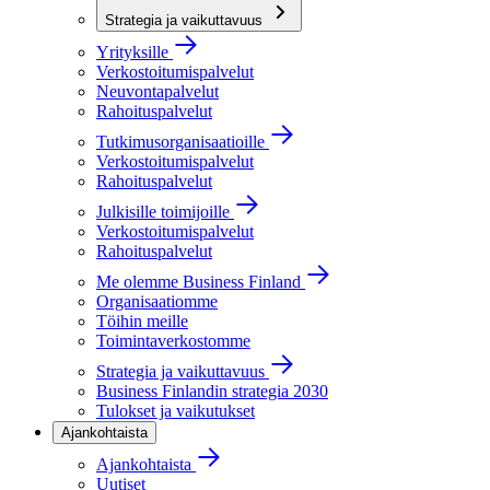
Strategia ja vaikuttavuus
Yrityksille
Verkostoitumispalvelut
Neuvontapalvelut
Rahoituspalvelut
Tutkimusorganisaatioille
Verkostoitumispalvelut
Rahoituspalvelut
Julkisille toimijoille
Verkostoitumispalvelut
Rahoituspalvelut
Me olemme Business Finland
Organisaatiomme
Töihin meille
Toimintaverkostomme
Strategia ja vaikuttavuus
Business Finlandin strategia 2030
Tulokset ja vaikutukset
Ajankohtaista
Ajankohtaista
Uutiset