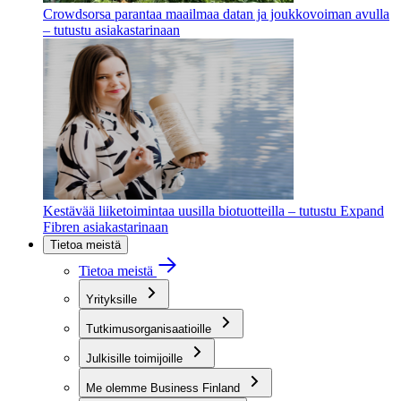
Crowdsorsa parantaa maailmaa datan ja joukkovoiman avulla
– tutustu asiakastarinaan
Kestävää liiketoimintaa uusilla biotuotteilla – tutustu Expand
Fibren asiakastarinaan
Tietoa meistä
Tietoa meistä
Yrityksille
Tutkimusorganisaatioille
Julkisille toimijoille
Me olemme Business Finland