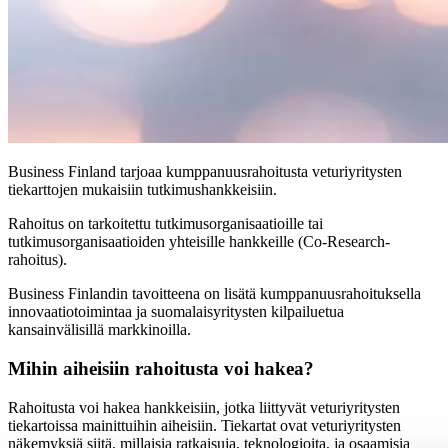
Business Finland tarjoaa kumppanuusrahoitusta veturiyritysten
tiekarttojen mukaisiin tutkimushankkeisiin.
Rahoitus on tarkoitettu tutkimusorganisaatioille tai
tutkimusorganisaatioiden yhteisille hankkeille (Co-Research-
rahoitus).
Business Finlandin tavoitteena on lisätä kumppanuusrahoituksella
innovaatiotoimintaa ja suomalaisyritysten kilpailuetua
kansainvälisillä markkinoilla.
Mihin aiheisiin rahoitusta voi hakea?
Rahoitusta voi hakea hankkeisiin, jotka liittyvät veturiyritysten
tiekartoissa mainittuihin aiheisiin. Tiekartat ovat veturiyritysten
näkemyksiä siitä, millaisia ratkaisuja, teknologioita, ja osaamisia