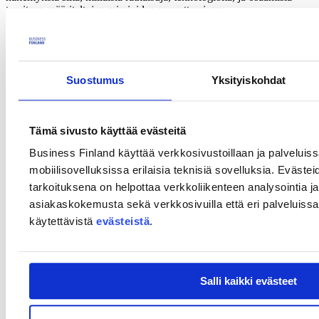
tarvitaan määriteltyjen missioiden saavuttamiseen.
Tutustu veturiyritysten tiekarttoihin
Millaisiin hankkeisiin rahoitusta voi hakea?
Suostumus
Yksityiskohdat
Tutkimusorganisaatiot voivat hakea rahoitusta:
yksittäiselle tutkimusprojektille tai useamman tutkimustahon
yhteiselle tutkimushankkeelle.
Tämä sivusto käyttää evästeitä
Tutkimusprojekteissa edellytetään kansainvälistä yhteistyötä ja
Business Finland käyttää verkkosivustoillaan ja palveluis
vähintään kolmen yrityksen osallistumista kyseisen projektin
mobiilisovelluksissa erilaisia teknisiä sovelluksia. Evästei
ohjausryhmätyöskentelyyn. Näihin yrityksiin voi kuulua myös
tarkoituksena on helpottaa verkkoliikenteen analysointia ja
veturiyrityksiä.
asiakaskokemusta sekä verkkosivuilla että eri palveluissa. 
Lue lisää Business Finlandin tutkimus- ja kehitysrahoituksesta:
käytettävistä
evästeistä
.
Co-Research
Miten rahoitusta haetaan?
Salli kaikki evästeet
Ennen rahoitushakemuksen tekemistä hankkeen sisällöstä ja
toteutuksesta tulee keskustella Business Finlandin ja veturiyritysten
yhteyshenkilöiden kanssa (ks. yhteystiedot). Business Finland tekee