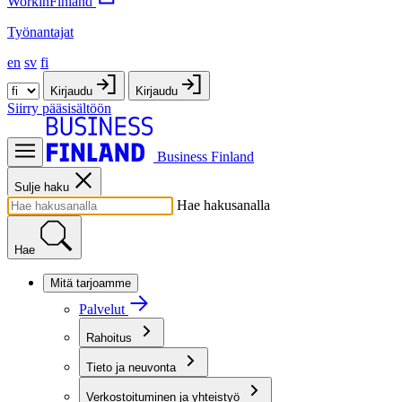
WorkinFinland
Työnantajat
en
sv
fi
Kirjaudu
Kirjaudu
Siirry pääsisältöön
Business Finland
Sulje haku
Hae hakusanalla
Hae
Mitä tarjoamme
Palvelut
Rahoitus
Tieto ja neuvonta
Verkostoituminen ja yhteistyö