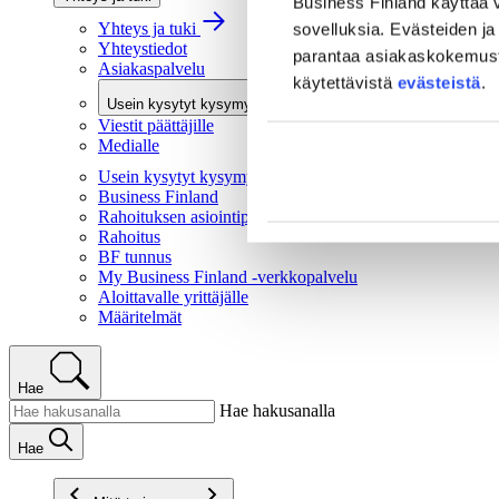
Business Finland käyttää v
Yhteys ja tuki
sovelluksia. Evästeiden ja 
Yhteystiedot
parantaa asiakaskokemusta 
Asiakaspalvelu
käytettävistä
evästeistä
.
Usein kysytyt kysymykset
Viestit päättäjille
Medialle
Usein kysytyt kysymykset
Business Finland
Rahoituksen asiointipalvelu
Rahoitus
BF tunnus
My Business Finland -verkkopalvelu
Aloittavalle yrittäjälle
Määritelmät
Hae
Hae hakusanalla
Hae