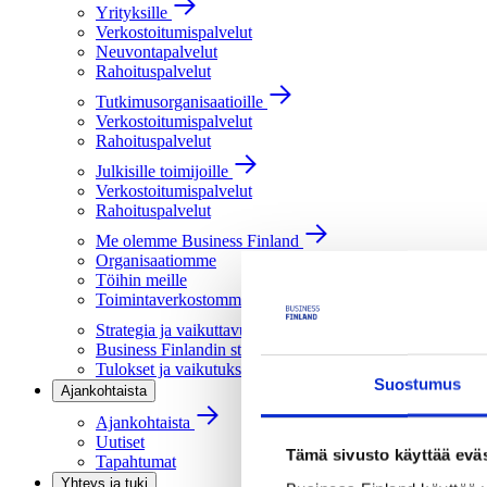
Yrityksille
Verkostoitumispalvelut
Neuvontapalvelut
Rahoituspalvelut
Tutkimusorganisaatioille
Verkostoitumispalvelut
Rahoituspalvelut
Julkisille toimijoille
Verkostoitumispalvelut
Rahoituspalvelut
Me olemme Business Finland
Organisaatiomme
Töihin meille
Toimintaverkostomme
Strategia ja vaikuttavuus
Business Finlandin strategia 2030
Tulokset ja vaikutukset
Suostumus
Ajankohtaista
Ajankohtaista
Uutiset
Tämä sivusto käyttää eväs
Tapahtumat
Yhteys ja tuki