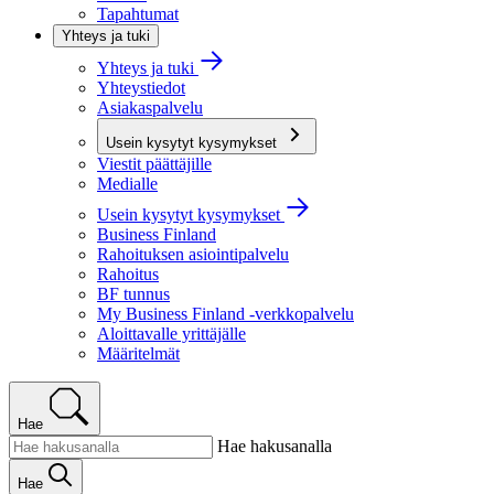
Tapahtumat
Yhteys ja tuki
Yhteys ja tuki
Yhteystiedot
Asiakaspalvelu
Usein kysytyt kysymykset
Viestit päättäjille
Medialle
Usein kysytyt kysymykset
Business Finland
Rahoituksen asiointipalvelu
Rahoitus
BF tunnus
My Business Finland -verkkopalvelu
Aloittavalle yrittäjälle
Määritelmät
Hae
Hae hakusanalla
Hae