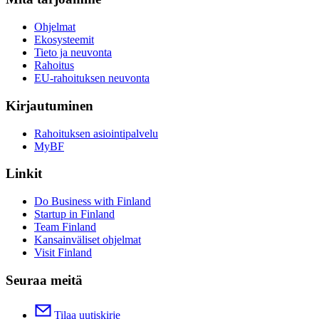
Ohjelmat
Ekosysteemit
Tieto ja neuvonta
Rahoitus
EU-rahoituksen neuvonta
Kirjautuminen
Rahoituksen asiointipalvelu
MyBF
Linkit
Do Business with Finland
Startup in Finland
Team Finland
Kansainväliset ohjelmat
Visit Finland
Seuraa meitä
Tilaa uutiskirje