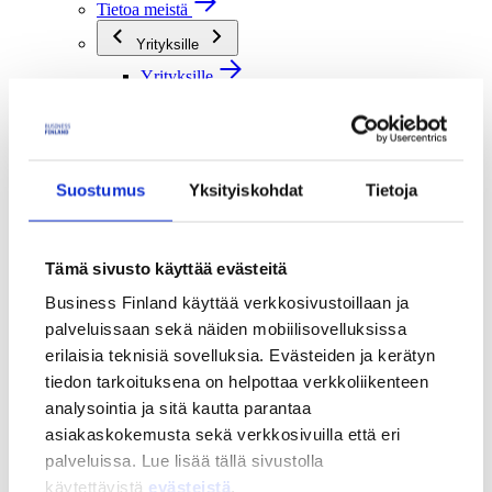
Tietoa meistä
Yrityksille
Yrityksille
Verkostoitumispalvelut
Neuvontapalvelut
Rahoituspalvelut
Tutkimusorganisaatioille
Suostumus
Yksityiskohdat
Tietoja
Tutkimusorganisaatioille
Verkostoitumispalvelut
Rahoituspalvelut
Tämä sivusto käyttää evästeitä
Julkisille toimijoille
Business Finland käyttää verkkosivustoillaan ja
Julkisille toimijoille
palveluissaan sekä näiden mobiilisovelluksissa
Verkostoitumispalvelut
Rahoituspalvelut
erilaisia teknisiä sovelluksia. Evästeiden ja kerätyn
tiedon tarkoituksena on helpottaa verkkoliikenteen
Me olemme Business Finland
analysointia ja sitä kautta parantaa
Me olemme Business Finland
asiakaskokemusta sekä verkkosivuilla että eri
Organisaatiomme
Töihin meille
palveluissa. Lue lisää tällä sivustolla
Toimintaverkostomme
käytettävistä
evästeistä
.