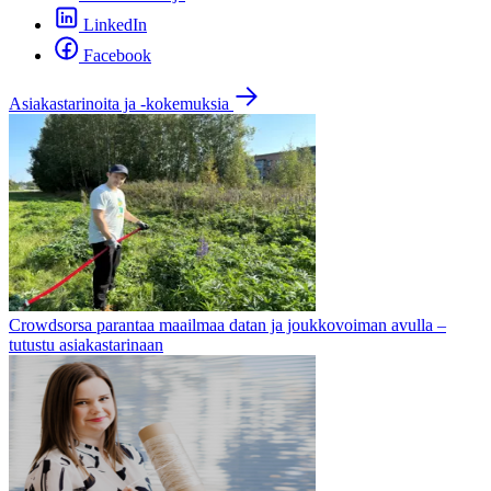
LinkedIn
Facebook
Asiakastarinoita ja -kokemuksia
Crowdsorsa parantaa maailmaa datan ja joukkovoiman avulla –
tutustu asiakastarinaan