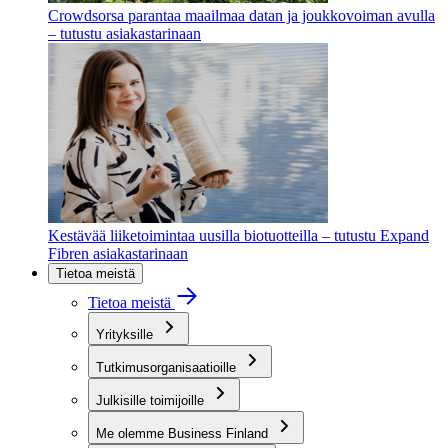
Crowdsorsa parantaa maailmaa datan ja joukkovoiman avulla
– tutustu asiakastarinaan
Kestävää liiketoimintaa uusilla biotuotteilla – tutustu Expand
Fibren asiakastarinaan
Tietoa meistä
Tietoa meistä
Yrityksille
Tutkimusorganisaatioille
Julkisille toimijoille
Me olemme Business Finland