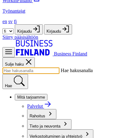
WorkinFinland
Työnantajat
en
sv
fi
Kirjaudu
Kirjaudu
Siirry pääsisältöön
Business Finland
Sulje haku
Hae hakusanalla
Hae
Mitä tarjoamme
Palvelut
Rahoitus
Tieto ja neuvonta
Verkostoituminen ja yhteistyö