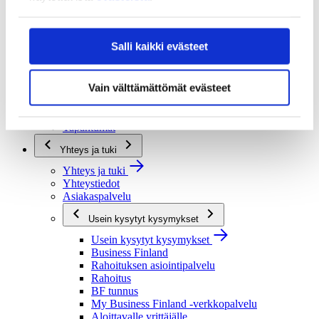
Strategia ja vaikuttavuus
Strategia ja vaikuttavuus
Business Finlandin strategia 2030
Salli kaikki evästeet
Tulokset ja vaikutukset
Ajankohtaista
Vain välttämättömät evästeet
Ajankohtaista
Uutiset
Tapahtumat
Yhteys ja tuki
Yhteys ja tuki
Yhteystiedot
Asiakaspalvelu
Usein kysytyt kysymykset
Usein kysytyt kysymykset
Business Finland
Rahoituksen asiointipalvelu
Rahoitus
BF tunnus
My Business Finland -verkkopalvelu
Aloittavalle yrittäjälle