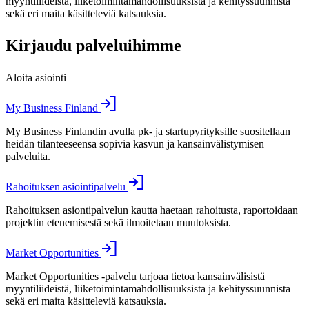
myyntiliideistä, liiketoimintamahdollisuuksista ja kehityssuunnista
sekä eri maita käsitteleviä katsauksia.
Kirjaudu palveluihimme
Aloita asiointi
My Business Finland
My Business Finlandin avulla pk- ja startupyrityksille suositellaan
heidän tilanteeseensa sopivia kasvun ja kansainvälistymisen
palveluita.
Rahoituksen asiointipalvelu
Rahoituksen asiontipalvelun kautta haetaan rahoitusta, raportoidaan
projektin etenemisestä sekä ilmoitetaan muutoksista.
Market Opportunities
Market Opportunities -palvelu tarjoaa tietoa kansainvälisistä
myyntiliideistä, liiketoimintamahdollisuuksista ja kehityssuunnista
sekä eri maita käsitteleviä katsauksia.