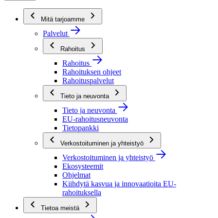
Mitä tarjoamme
Palvelut
Rahoitus
Rahoitus
Rahoituksen ohjeet
Rahoituspalvelut
Tieto ja neuvonta
Tieto ja neuvonta
EU-rahoitusneuvonta
Tietopankki
Verkostoituminen ja yhteistyö
Verkostoituminen ja yhteistyö
Ekosysteemit
Ohjelmat
Kiihdytä kasvua ja innovaatioita EU-
rahoituksella
Tietoa meistä