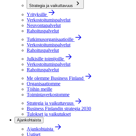
Strategia ja vaikuttavuus
Yrityksille
Verkostoitumispalvelut
Neuvontapalvelut
Rahoituspalvelut
Tutkimusorganisaatioille
Verkostoitumispalvelut
Rahoituspalvelut
Julkisille toimijoille
Verkostoitumispalvelut
Rahoituspalvelut
Me olemme Business Finland
Organisaatiomme
Töihin meille
Toimintaverkostomme
Strategia ja vaikuttavuus
Business Finlandin strategia 2030
Tulokset ja vaikutukset
Ajankohtaista
Ajankohtaista
Uutiset