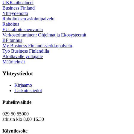
UKK-aihealueet
Business Finland
Yhteydenotto
Rahoituksen asiointipalvelu
Rahoitus
EU-rahoitusneuvonta
Verkostoituminen: Ohjelmat ja Ekosysteemit
BF tunnus
My Business Finland -verkkopalvelu
Työ Business Finlandilla
Aloittavalle yrittäjälle
Määritelmät
Yhteystiedot
Kirjaamo
Laskutustiedot
Puhelinvaihde
029 50 55000
arkisin klo 8.00-16.30
Käyntiosoite