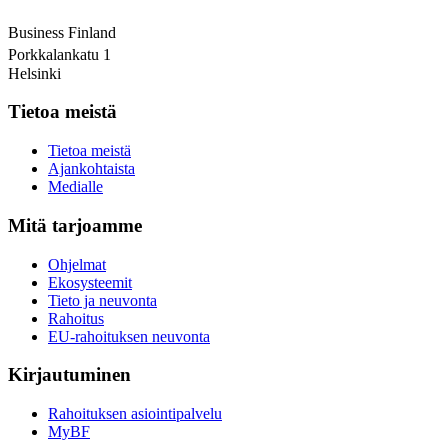
Business Finland
Porkkalankatu 1
Helsinki
Tietoa meistä
Tietoa meistä
Ajankohtaista
Medialle
Mitä tarjoamme
Ohjelmat
Ekosysteemit
Tieto ja neuvonta
Rahoitus
EU-rahoituksen neuvonta
Kirjautuminen
Rahoituksen asiointipalvelu
MyBF