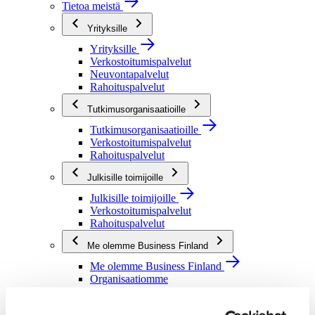
Tietoa meistä
Yrityksille
Yrityksille
Verkostoitumispalvelut
Neuvontapalvelut
Rahoituspalvelut
Tutkimusorganisaatioille
Tutkimusorganisaatioille
Verkostoitumispalvelut
Rahoituspalvelut
Julkisille toimijoille
Julkisille toimijoille
Verkostoitumispalvelut
Rahoituspalvelut
Me olemme Business Finland
Me olemme Business Finland
Organisaatiomme
Töihin meille
Toimintaverkostomme