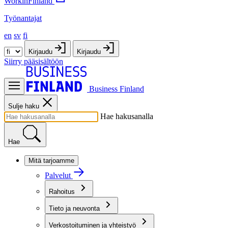
WorkinFinland
Työnantajat
en
sv
fi
Kirjaudu
Kirjaudu
Siirry pääsisältöön
Business Finland
Sulje haku
Hae hakusanalla
Hae
Mitä tarjoamme
Palvelut
Rahoitus
Tieto ja neuvonta
Verkostoituminen ja yhteistyö