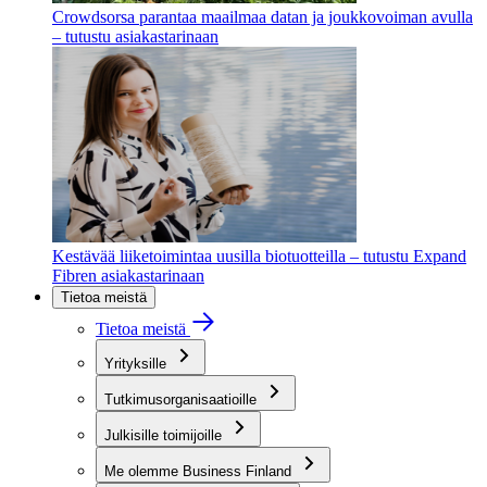
Crowdsorsa parantaa maailmaa datan ja joukkovoiman avulla
– tutustu asiakastarinaan
Kestävää liiketoimintaa uusilla biotuotteilla – tutustu Expand
Fibren asiakastarinaan
Tietoa meistä
Tietoa meistä
Yrityksille
Tutkimusorganisaatioille
Julkisille toimijoille
Me olemme Business Finland