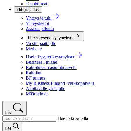
Tapahtumat
Yhteys ja tuki
Yhteys ja tuki
Yhteystiedot
Asiakaspalvelu
Usein kysytyt kysymykset
Viestit päättäjille
Medialle
Usein kysytyt kysymykset
Business Finland
Rahoituksen asiointipalvelu
Rahoitus
BF tunnus
My Business Finland -verkkopalvelu
Aloittavalle yrittäjälle
Määritelmät
Hae
Hae hakusanalla
Hae