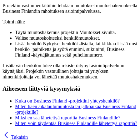
Projektin vastuuhenkilöihin tehdään muutokset muutoshakemuksella
Business Finlandin rahoituksen asiointipalvelussa.
Toimi näin:
Täytä muutoshakemus projektin Muutokset-sivulta.
Valitse muutoskohteeksi henkilömuutokset.
Lisää henkilö Nykyiset henkilöt -listalta, tai klikkaa Lisää uusi
henkilö -painiketta ja syötä etunimi, sukunimi, Business
Finland -käyttäjätunnus sekä puhelinnumero.
Lisättävän henkilön tulee olla rekisteröitynyt asiointipalveluun
käyttäjäksi. Projektin vastuullinen johtaja tai yrityksen
nimenkirjoittaja voi lähettää muutoshakemuksen.
Aiheeseen liittyviä kysymyksiä
Kuka on Business Finland -projektini yhteyshenkilö?
Miten haen aikataulumuutosta tai jatkoaikaa Business Finland
-projektille?
Miksi en saa lähetettyä raporttia Business Finlandille?
Miten voin täydentää Business Finlandille lähetettyä raporttia?
Takaisin