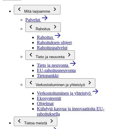
Mitä tarjoamme
Palvelut
Rahoitus
Rahoitus
Rahoituksen ohjeet
Rahoituspalvelut
Tieto ja neuvonta
Tieto ja neuvonta
EU-rahoitusneuvonta
Tietopankki
Verkostoituminen ja yhteistyö
Verkostoituminen ja yhteistyö
Ekosysteemit
Ohjelmat
Kiihdytä kasvua ja innovaatioita EU-
rahoituksella
Tietoa meistä