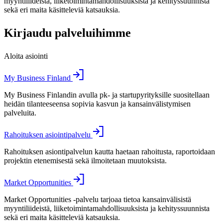
myyntiliideistä, liiketoimintamahdollisuuksista ja kehityssuunnista
sekä eri maita käsitteleviä katsauksia.
Kirjaudu palveluihimme
Aloita asiointi
My Business Finland
My Business Finlandin avulla pk- ja startupyrityksille suositellaan
heidän tilanteeseensa sopivia kasvun ja kansainvälistymisen
palveluita.
Rahoituksen asiointipalvelu
Rahoituksen asiontipalvelun kautta haetaan rahoitusta, raportoidaan
projektin etenemisestä sekä ilmoitetaan muutoksista.
Market Opportunities
Market Opportunities -palvelu tarjoaa tietoa kansainvälisistä
myyntiliideistä, liiketoimintamahdollisuuksista ja kehityssuunnista
sekä eri maita käsitteleviä katsauksia.