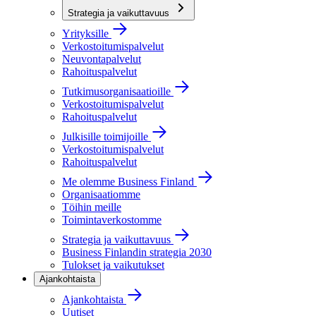
Strategia ja vaikuttavuus
Yrityksille
Verkostoitumispalvelut
Neuvontapalvelut
Rahoituspalvelut
Tutkimusorganisaatioille
Verkostoitumispalvelut
Rahoituspalvelut
Julkisille toimijoille
Verkostoitumispalvelut
Rahoituspalvelut
Me olemme Business Finland
Organisaatiomme
Töihin meille
Toimintaverkostomme
Strategia ja vaikuttavuus
Business Finlandin strategia 2030
Tulokset ja vaikutukset
Ajankohtaista
Ajankohtaista
Uutiset