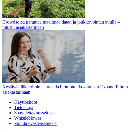
Crowdsorsa parantaa maailmaa datan ja joukkovoiman avulla –
tutustu asiakastarinaan
Kestävää liiketoimintaa uusilla biotuotteilla – tutustu Expand Fibren
asiakastarinaan
Käyttöehdot
Tietosuoja
Saavutettavuusseloste
Whistleblower
Vaihda evästeasetuksia