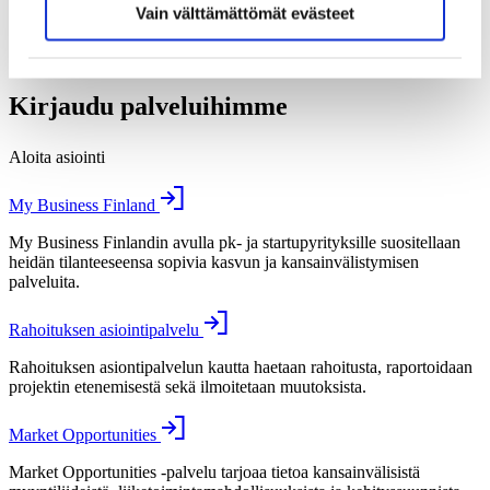
Vain välttämättömät evästeet
Määritelmät
Viestit päättäjille
Medialle
Kirjaudu palveluihimme
Aloita asiointi
My Business Finland
My Business Finlandin avulla pk- ja startupyrityksille suositellaan
heidän tilanteeseensa sopivia kasvun ja kansainvälistymisen
palveluita.
Rahoituksen asiointipalvelu
Rahoituksen asiontipalvelun kautta haetaan rahoitusta, raportoidaan
projektin etenemisestä sekä ilmoitetaan muutoksista.
Market Opportunities
Market Opportunities -palvelu tarjoaa tietoa kansainvälisistä