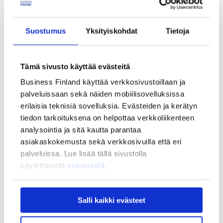
Strategia ja vaikuttavuus
Strategia ja vaikuttavuus
Suostumus
Yksityiskohdat
Tietoja
Business Finlandin strategia 2030
Tulokset ja vaikutukset
Ajankohtaista
Tämä sivusto käyttää evästeitä
Ajankohtaista
Uutiset
Business Finland käyttää verkkosivustoillaan ja
Tapahtumat
palveluissaan sekä näiden mobiilisovelluksissa
Yhteys ja tuki
erilaisia teknisiä sovelluksia. Evästeiden ja kerätyn
tiedon tarkoituksena on helpottaa verkkoliikenteen
Yhteys ja tuki
Yhteystiedot
analysointia ja sitä kautta parantaa
Asiakaspalvelu
asiakaskokemusta sekä verkkosivuilla että eri
palveluissa. Lue lisää tällä sivustolla
Usein kysytyt kysymykset
käytettävistä
evästeistä
.
Usein kysytyt kysymykset
Business Finland
Rahoituksen asiointipalvelu
Rahoitus
Salli kaikki evästeet
BF tunnus
My Business Finland -verkkopalvelu
Aloittavalle yrittäjälle