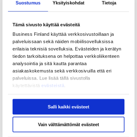
Suostumus
Yksityiskohdat
Tietoja
Strategia ja vaikuttavuus
Strategia ja vaikuttavuus
Business Finlandin strategia 2030
Tämä sivusto käyttää evästeitä
Tulokset ja vaikutukset
Business Finland käyttää verkkosivustoillaan ja
Ajankohtaista
palveluissaan sekä näiden mobiilisovelluksissa
Ajankohtaista
erilaisia teknisiä sovelluksia. Evästeiden ja kerätyn
Uutiset
Tapahtumat
tiedon tarkoituksena on helpottaa verkkoliikenteen
analysointia ja sitä kautta parantaa
Yhteys ja tuki
asiakaskokemusta sekä verkkosivuilla että eri
Yhteys ja tuki
palveluissa. Lue lisää tällä sivustolla
Yhteystiedot
Asiakaspalvelu
käytettävistä
evästeistä
.
Usein kysytyt kysymykset
Usein kysytyt kysymykset
Salli kaikki evästeet
Business Finland
Rahoituksen asiointipalvelu
Rahoitus
Vain välttämättömät evästeet
BF tunnus
My Business Finland -verkkopalvelu
Aloittavalle yrittäjälle