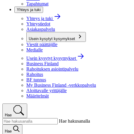
Tapahtumat
Yhteys ja tuki
Yhteys ja tuki
Yhteystiedot
Asiakaspalvelu
Usein kysytyt kysymykset
Viestit päättäjille
Medialle
Usein kysytyt kysymykset
Business Finland
Rahoituksen asiointipalvelu
Rahoitus
BF tunnus
My Business Finland -verkkopalvelu
Aloittavalle yrittäjälle
Määritelmät
Hae
Hae hakusanalla
Hae