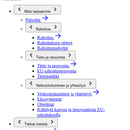
Mitä tarjoamme
Palvelut
Rahoitus
Rahoitus
Rahoituksen ohjeet
Rahoituspalvelut
Tieto ja neuvonta
Tieto ja neuvonta
EU-rahoitusneuvonta
Tietopankki
Verkostoituminen ja yhteistyö
Verkostoituminen ja yhteistyö
Ekosysteemit
Ohjelmat
Kiihdytä kasvua ja innovaatioita EU-
rahoituksella
Tietoa meistä