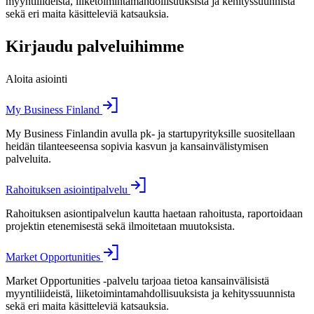
myyntiliideistä, liiketoimintamahdollisuuksista ja kehityssuunnista
sekä eri maita käsitteleviä katsauksia.
Kirjaudu palveluihimme
Aloita asiointi
My Business Finland
My Business Finlandin avulla pk- ja startupyrityksille suositellaan
heidän tilanteeseensa sopivia kasvun ja kansainvälistymisen
palveluita.
Rahoituksen asiointipalvelu
Rahoituksen asiontipalvelun kautta haetaan rahoitusta, raportoidaan
projektin etenemisestä sekä ilmoitetaan muutoksista.
Market Opportunities
Market Opportunities -palvelu tarjoaa tietoa kansainvälisistä
myyntiliideistä, liiketoimintamahdollisuuksista ja kehityssuunnista
sekä eri maita käsitteleviä katsauksia.