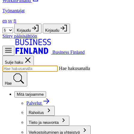
WorkinFinland
Työnantajat
en
sv
fi
Kirjaudu
Kirjaudu
Siirry pääsisältöön
Business Finland
Sulje haku
Hae hakusanalla
Hae
Mitä tarjoamme
Palvelut
Rahoitus
Tieto ja neuvonta
Verkostoituminen ja yhteistyö