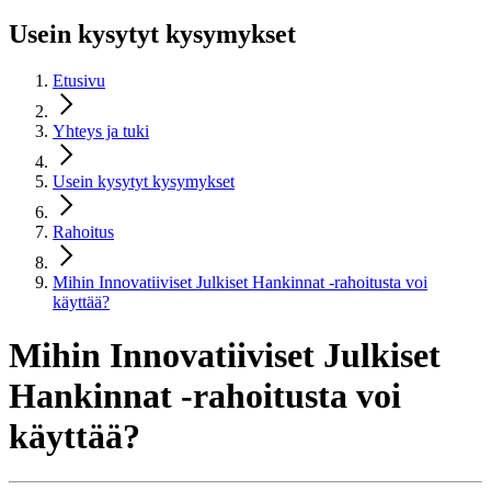
Usein kysytyt kysymykset
Etusivu
Yhteys ja tuki
Usein kysytyt kysymykset
Rahoitus
Mihin Innovatiiviset Julkiset Hankinnat -rahoitusta voi
käyttää?
Mihin Innovatiiviset Julkiset
Hankinnat -rahoitusta voi
käyttää?