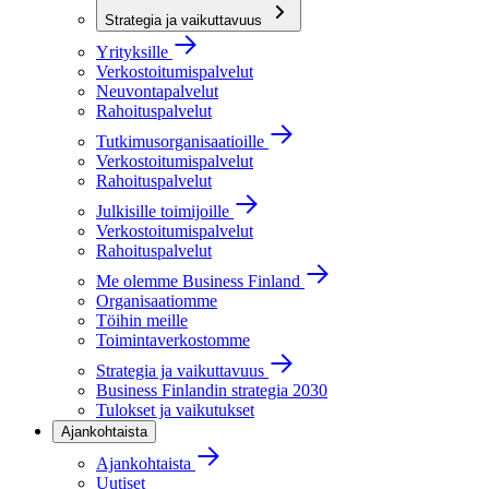
Strategia ja vaikuttavuus
Yrityksille
Verkostoitumispalvelut
Neuvontapalvelut
Rahoituspalvelut
Tutkimusorganisaatioille
Verkostoitumispalvelut
Rahoituspalvelut
Julkisille toimijoille
Verkostoitumispalvelut
Rahoituspalvelut
Me olemme Business Finland
Organisaatiomme
Töihin meille
Toimintaverkostomme
Strategia ja vaikuttavuus
Business Finlandin strategia 2030
Tulokset ja vaikutukset
Ajankohtaista
Ajankohtaista
Uutiset