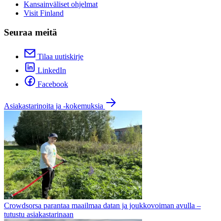
Kansainväliset ohjelmat
Visit Finland
Seuraa meitä
Tilaa uutiskirje
LinkedIn
Facebook
Asiakastarinoita ja -kokemuksia
Crowdsorsa parantaa maailmaa datan ja joukkovoiman avulla –
tutustu asiakastarinaan