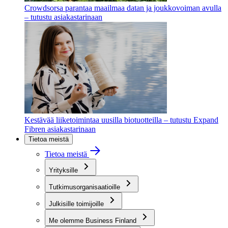
Crowdsorsa parantaa maailmaa datan ja joukkovoiman avulla
– tutustu asiakastarinaan
Kestävää liiketoimintaa uusilla biotuotteilla – tutustu Expand
Fibren asiakastarinaan
Tietoa meistä
Tietoa meistä
Yrityksille
Tutkimusorganisaatioille
Julkisille toimijoille
Me olemme Business Finland