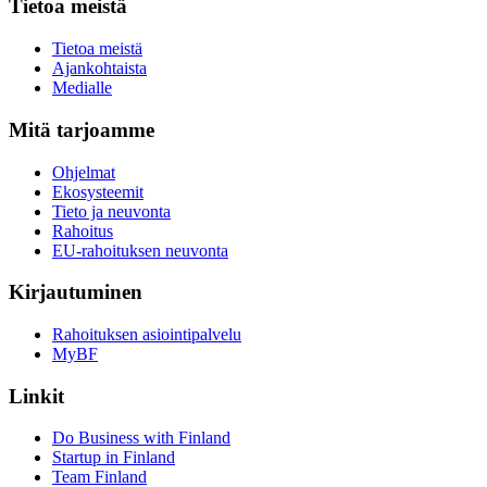
Tietoa meistä
Tietoa meistä
Ajankohtaista
Medialle
Mitä tarjoamme
Ohjelmat
Ekosysteemit
Tieto ja neuvonta
Rahoitus
EU-rahoituksen neuvonta
Kirjautuminen
Rahoituksen asiointipalvelu
MyBF
Linkit
Do Business with Finland
Startup in Finland
Team Finland