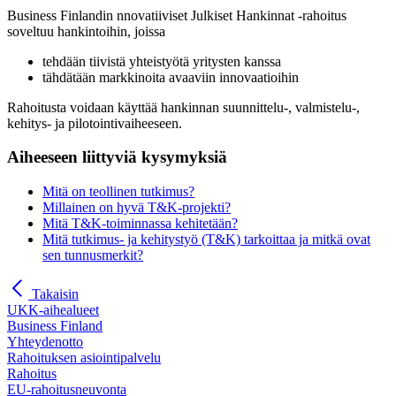
Business Finlandin nnovatiiviset Julkiset Hankinnat -rahoitus
soveltuu hankintoihin, joissa
tehdään tiivistä yhteistyötä yritysten kanssa
tähdätään markkinoita avaaviin innovaatioihin
Rahoitusta voidaan käyttää hankinnan suunnittelu-, valmistelu-,
kehitys- ja pilotointivaiheeseen.
Aiheeseen liittyviä kysymyksiä
Mitä on teollinen tutkimus?
Millainen on hyvä T&K-projekti?
Mitä T&K-toiminnassa kehitetään?
Mitä tutkimus- ja kehitystyö (T&K) tarkoittaa ja mitkä ovat
sen tunnusmerkit?
Takaisin
UKK-aihealueet
Business Finland
Yhteydenotto
Rahoituksen asiointipalvelu
Rahoitus
EU-rahoitusneuvonta