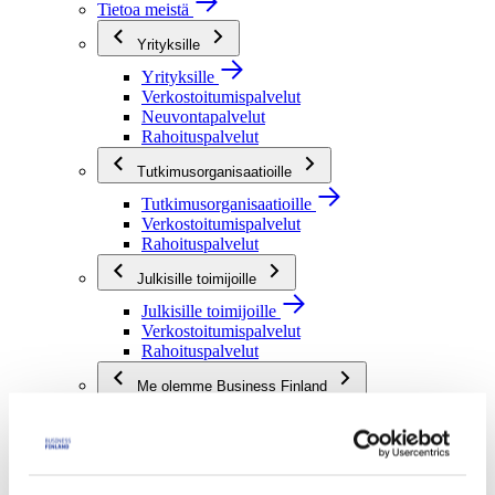
Tietoa meistä
Yrityksille
Yrityksille
Verkostoitumispalvelut
Neuvontapalvelut
Rahoituspalvelut
Tutkimusorganisaatioille
Tutkimusorganisaatioille
Verkostoitumispalvelut
Rahoituspalvelut
Julkisille toimijoille
Julkisille toimijoille
Verkostoitumispalvelut
Rahoituspalvelut
Me olemme Business Finland
Me olemme Business Finland
Organisaatiomme
Töihin meille
Toimintaverkostomme