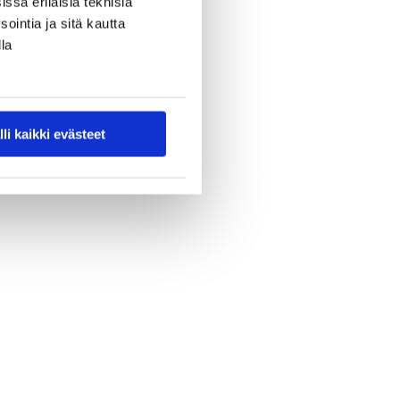
ssa erilaisia teknisiä
ointia ja sitä kautta
la
lli kaikki evästeet