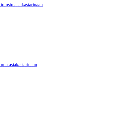
utustu asiakastarinaan
ibren asiakastarinaan