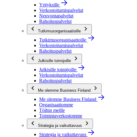
Yrityksille
Verkostoitumispalvelut
Neuvontapalvelut
Rahoituspalvelut
Tutkimusorganisaatioille
Tutkimusorganisaatioille
Verkostoitumispalvelut
Rahoituspalvelut
Julkisille toimijoille
Julkisille toimijoille
Verkostoitumispalvelut
Rahoituspalvelut
Me olemme Business Finland
Me olemme Business Finland
Organisaatiomme
Töihin meille
Toimintaverkostomme
Strategia ja vaikuttavuus
Strategia ja vaikuttavuus