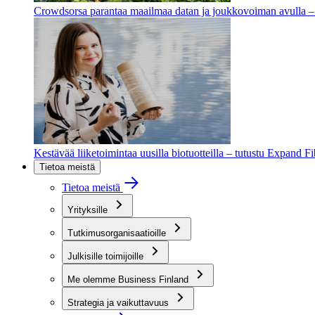
Crowdsorsa parantaa maailmaa datan ja joukkovoiman avulla – t
Kestävää liiketoimintaa uusilla biotuotteilla – tutustu Expand F
Tietoa meistä
Tietoa meistä
Yrityksille
Tutkimusorganisaatioille
Julkisille toimijoille
Me olemme Business Finland
Strategia ja vaikuttavuus