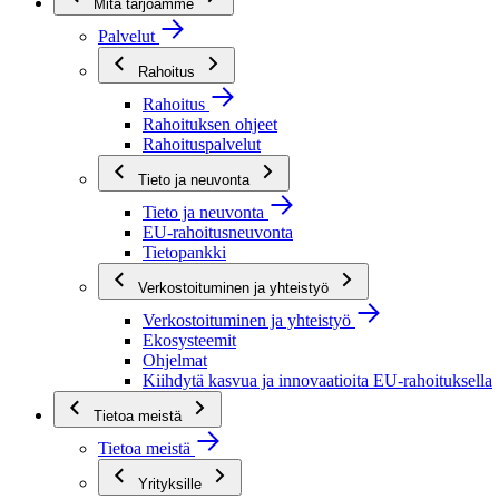
Mitä tarjoamme
Palvelut
Rahoitus
Rahoitus
Rahoituksen ohjeet
Rahoituspalvelut
Tieto ja neuvonta
Tieto ja neuvonta
EU-rahoitusneuvonta
Tietopankki
Verkostoituminen ja yhteistyö
Verkostoituminen ja yhteistyö
Ekosysteemit
Ohjelmat
Kiihdytä kasvua ja innovaatioita EU-rahoituksella
Tietoa meistä
Tietoa meistä
Yrityksille