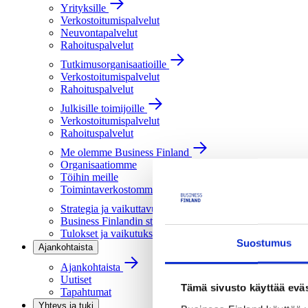
Yrityksille
Verkostoitumispalvelut
Neuvontapalvelut
Rahoituspalvelut
Tutkimusorganisaatioille
Verkostoitumispalvelut
Rahoituspalvelut
Julkisille toimijoille
Verkostoitumispalvelut
Rahoituspalvelut
Me olemme Business Finland
Organisaatiomme
Töihin meille
Toimintaverkostomme
Strategia ja vaikuttavuus
Business Finlandin strategia 2030
Tulokset ja vaikutukset
Suostumus
Ajankohtaista
Ajankohtaista
Uutiset
Tämä sivusto käyttää eväs
Tapahtumat
Yhteys ja tuki