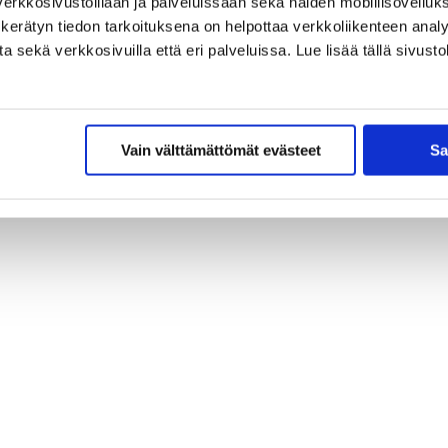
erkkosivustoillaan ja palveluissaan sekä näiden mobiilisovelluksi
kerätyn tiedon tarkoituksena on helpottaa verkkoliikenteen analys
sekä verkkosivuilla että eri palveluissa. Lue lisää tällä sivustol
Vain välttämättömät evästeet
Sa