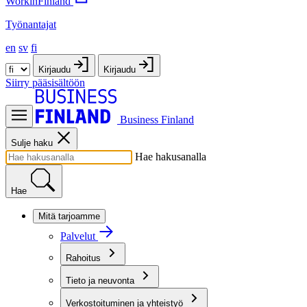
WorkinFinland
Työnantajat
en
sv
fi
Kirjaudu
Kirjaudu
Siirry pääsisältöön
Business Finland
Sulje haku
Hae hakusanalla
Hae
Mitä tarjoamme
Palvelut
Rahoitus
Tieto ja neuvonta
Verkostoituminen ja yhteistyö