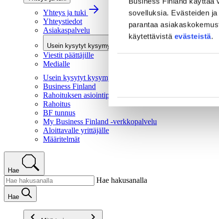
Business Finland käyttää v
Yhteys ja tuki
sovelluksia. Evästeiden ja 
Yhteystiedot
parantaa asiakaskokemusta 
Asiakaspalvelu
käytettävistä
evästeistä
.
Usein kysytyt kysymykset
Viestit päättäjille
Medialle
Usein kysytyt kysymykset
Business Finland
Rahoituksen asiointipalvelu
Rahoitus
BF tunnus
My Business Finland -verkkopalvelu
Aloittavalle yrittäjälle
Määritelmät
Hae
Hae hakusanalla
Hae