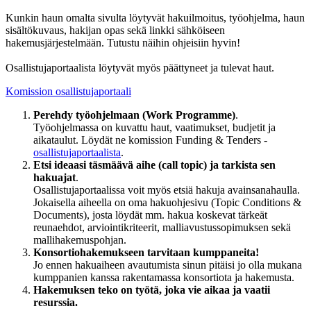
Kunkin haun omalta sivulta löytyvät hakuilmoitus, työohjelma, haun
sisältökuvaus, hakijan opas sekä linkki sähköiseen
hakemusjärjestelmään. Tutustu näihin ohjeisiin hyvin!
Osallistujaportaalista löytyvät myös päättyneet ja tulevat haut.
Komission osallistujaportaali
Perehdy työohjelmaan (Work Programme)
.
Työohjelmassa on kuvattu haut, vaatimukset, budjetit ja
aikataulut. Löydät ne komission Funding & Tenders -
osallistujaportaalista
.
Etsi ideaasi täsmäävä aihe (call topic) ja tarkista sen
hakuajat
.
Osallistujaportaalissa voit myös etsiä hakuja avainsanahaulla.
Jokaisella aiheella on oma hakuohjesivu (Topic Conditions &
Documents), josta löydät mm. hakua koskevat tärkeät
reunaehdot, arviointikriteerit, malliavustussopimuksen sekä
mallihakemuspohjan.
Konsortiohakemukseen tarvitaan kumppaneita!
Jo ennen hakuaiheen avautumista sinun pitäisi jo olla mukana
kumppanien kanssa rakentamassa konsortiota ja hakemusta.
Hakemuksen teko on työtä, joka vie aikaa ja vaatii
resurssia.