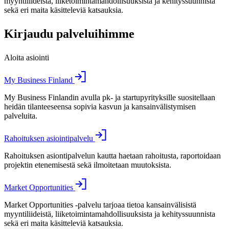
myyntiliideistä, liiketoimintamahdollisuuksista ja kehityssuunnista
sekä eri maita käsitteleviä katsauksia.
Kirjaudu palveluihimme
Aloita asiointi
My Business Finland
My Business Finlandin avulla pk- ja startupyrityksille suositellaan
heidän tilanteeseensa sopivia kasvun ja kansainvälistymisen
palveluita.
Rahoituksen asiointipalvelu
Rahoituksen asiontipalvelun kautta haetaan rahoitusta, raportoidaan
projektin etenemisestä sekä ilmoitetaan muutoksista.
Market Opportunities
Market Opportunities -palvelu tarjoaa tietoa kansainvälisistä
myyntiliideistä, liiketoimintamahdollisuuksista ja kehityssuunnista
sekä eri maita käsitteleviä katsauksia.