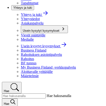
Tapahtumat
Yhteys ja tuki
Yhteys ja tuki
Yhteystiedot
Asiakaspalvelu
Usein kysytyt kysymykset
Viestit päättäjille
Medialle
Usein kysytyt kysymykset
Business Finland
Rahoituksen asiointipalvelu
Rahoitus
BF tunnus
My Business Finland -verkkopalvelu
Aloittavalle yrittäjälle
Määritelmät
Hae
Hae hakusanalla
Hae