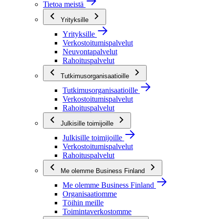
Tietoa meistä
Yrityksille
Yrityksille
Verkostoitumispalvelut
Neuvontapalvelut
Rahoituspalvelut
Tutkimusorganisaatioille
Tutkimusorganisaatioille
Verkostoitumispalvelut
Rahoituspalvelut
Julkisille toimijoille
Julkisille toimijoille
Verkostoitumispalvelut
Rahoituspalvelut
Me olemme Business Finland
Me olemme Business Finland
Organisaatiomme
Töihin meille
Toimintaverkostomme