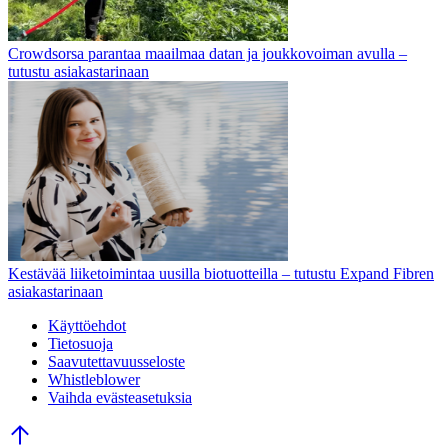
Crowdsorsa parantaa maailmaa datan ja joukkovoiman avulla –
tutustu asiakastarinaan
Kestävää liiketoimintaa uusilla biotuotteilla – tutustu Expand Fibren
asiakastarinaan
Käyttöehdot
Tietosuoja
Saavutettavuusseloste
Whistleblower
Vaihda evästeasetuksia