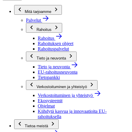
Mitä tarjoamme
Palvelut
Rahoitus
Rahoitus
Rahoituksen ohjeet
Rahoituspalvelut
Tieto ja neuvonta
Tieto ja neuvonta
EU-rahoitusneuvonta
Tietopankki
Verkostoituminen ja yhteistyö
Verkostoituminen ja yhteistyö
Ekosysteemit
Ohjelmat
Kiihdytä kasvua ja innovaatioita EU-
rahoituksella
Tietoa meistä