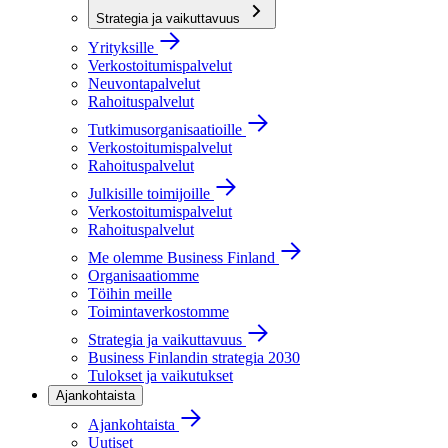
Strategia ja vaikuttavuus
Yrityksille
Verkostoitumispalvelut
Neuvontapalvelut
Rahoituspalvelut
Tutkimusorganisaatioille
Verkostoitumispalvelut
Rahoituspalvelut
Julkisille toimijoille
Verkostoitumispalvelut
Rahoituspalvelut
Me olemme Business Finland
Organisaatiomme
Töihin meille
Toimintaverkostomme
Strategia ja vaikuttavuus
Business Finlandin strategia 2030
Tulokset ja vaikutukset
Ajankohtaista
Ajankohtaista
Uutiset