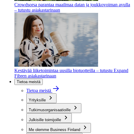
Crowdsorsa parantaa maailmaa datan ja joukkovoiman avulla
– tutustu asiakastarinaan
Kestävää liiketoimintaa uusilla biotuotteilla – tutustu Expand
Fibren asiakastarinaan
Tietoa meistä
Tietoa meistä
Yrityksille
Tutkimusorganisaatioille
Julkisille toimijoille
Me olemme Business Finland