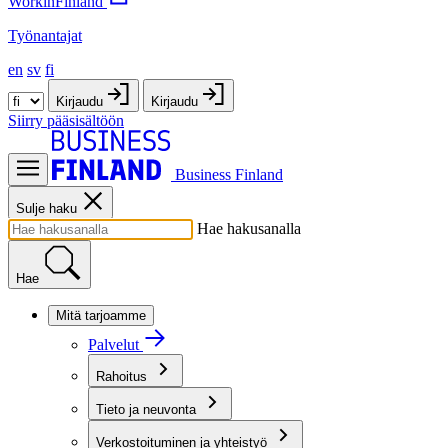
WorkinFinland
Työnantajat
en
sv
fi
Kirjaudu
Kirjaudu
Siirry pääsisältöön
Business Finland
Sulje haku
Hae hakusanalla
Hae
Mitä tarjoamme
Palvelut
Rahoitus
Tieto ja neuvonta
Verkostoituminen ja yhteistyö