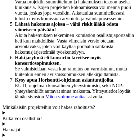
Varaa projektin suunnitteluun ja hakemuksen tekoon useita
kuukausia. Isojen projektien kokoamisessa voi mennä puoli
vuotta, joskus jopa vuosikin. Aikataulua suunnitellessasi
tutustu myös komission arviointi- ja valintaprosesseihin.
Lähetä hakemus ajoissa – vältä riskit äläkä odota
viimeiseen päivään!
Aloita hakemuksen tekeminen komission osallistujaportaaliin
heti kun mahdollista. Vasta viimeisin versio otetaan
arvioitavaksi, joten voit käyttää portaalin sähköistä
hakemusjärjestelmää työskentelyyn.
Hakijaryhmä eli konsortio tarvitsee myös
konsortiosopimuksen
.
Se valmistellaan vasta kun rahoitus on varmistunut, mutta
kuitenkin ennen avustussopimuksen allekirjoittamista.
Kysy apua Horisontti-ohjelman asiantuntijoilta.
EUTI, ohjelman kansallinen yhteystoimisto, sekä NCP-
yhteyshenkilöt auttavat sinua maksutta. Yhteystiedot löydät
tämän sivuston
Miten voimme auttaa
-sivulta.
Minkälaisiin projekteihin voit hakea rahoitusta?
Kuka voi osallistua?
Hakuajat