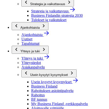
Strategia ja vaikuttavuus
Strategia ja vaikuttavuus
Business Finlandin strategia 2030
Tulokset ja vaikutukset
Ajankohtaista
Ajankohtaista
Uutiset
Tapahtumat
Yhteys ja tuki
Yhteys ja tuki
Yhteystiedot
Asiakaspalvelu
Usein kysytyt kysymykset
Usein kysytyt kysymykset
Business Finland
Rahoituksen asiointipalvelu
Rahoitus
BF tunnus
My Business Finland -verkkopalvelu
Aloittavalle yrittäjälle