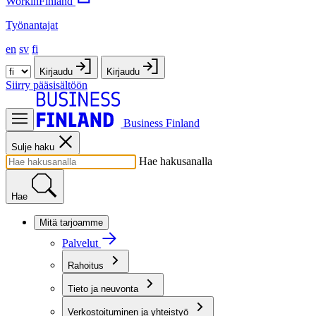
WorkinFinland
Työnantajat
en
sv
fi
Kirjaudu
Kirjaudu
Siirry pääsisältöön
Business Finland
Sulje haku
Hae hakusanalla
Hae
Mitä tarjoamme
Palvelut
Rahoitus
Tieto ja neuvonta
Verkostoituminen ja yhteistyö