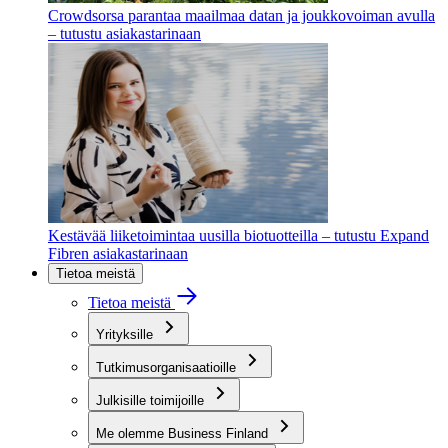
Crowdsorsa parantaa maailmaa datan ja joukkovoiman avulla
– tutustu asiakastarinaan
Kestävää liiketoimintaa uusilla biotuotteilla – tutustu Expand
Fibren asiakastarinaan
Tietoa meistä
Tietoa meistä
Yrityksille
Tutkimusorganisaatioille
Julkisille toimijoille
Me olemme Business Finland