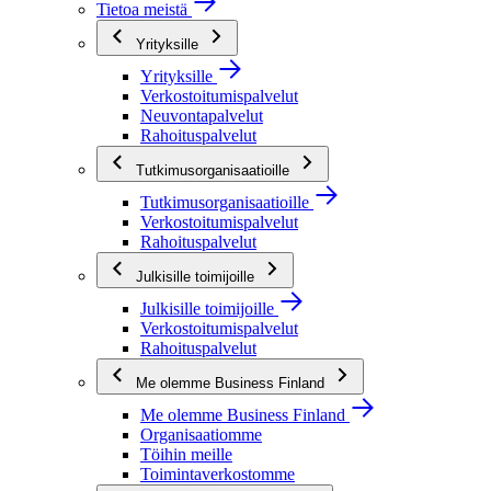
Tietoa meistä
Yrityksille
Yrityksille
Verkostoitumispalvelut
Neuvontapalvelut
Rahoituspalvelut
Tutkimusorganisaatioille
Tutkimusorganisaatioille
Verkostoitumispalvelut
Rahoituspalvelut
Julkisille toimijoille
Julkisille toimijoille
Verkostoitumispalvelut
Rahoituspalvelut
Me olemme Business Finland
Me olemme Business Finland
Organisaatiomme
Töihin meille
Toimintaverkostomme