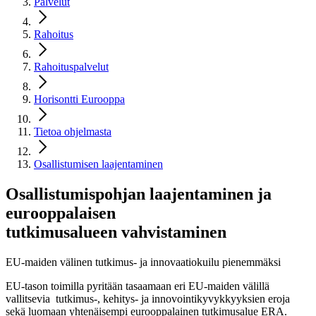
Palvelut
Rahoitus
Rahoituspalvelut
Horisontti Eurooppa
Tietoa ohjelmasta
Osallistumisen laajentaminen
Osallistumispohjan
laajentaminen
ja
eurooppalaisen
tutkimusalueen
vahvistaminen
EU-maiden välinen tutkimus- ja innovaatiokuilu pienemmäksi
EU-tason toimilla pyritään tasaamaan eri EU-maiden välillä
vallitsevia tutkimus-, kehitys- ja innovointikyvykkyyksien eroja
sekä luomaan yhtenäisempi eurooppalainen tutkimusalue ERA.