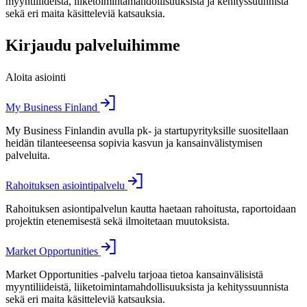
myyntiliideistä, liiketoimintamahdollisuuksista ja kehityssuunnista
sekä eri maita käsitteleviä katsauksia.
Kirjaudu palveluihimme
Aloita asiointi
My Business Finland
My Business Finlandin avulla pk- ja startupyrityksille suositellaan
heidän tilanteeseensa sopivia kasvun ja kansainvälistymisen
palveluita.
Rahoituksen asiointipalvelu
Rahoituksen asiontipalvelun kautta haetaan rahoitusta, raportoidaan
projektin etenemisestä sekä ilmoitetaan muutoksista.
Market Opportunities
Market Opportunities -palvelu tarjoaa tietoa kansainvälisistä
myyntiliideistä, liiketoimintamahdollisuuksista ja kehityssuunnista
sekä eri maita käsitteleviä katsauksia.