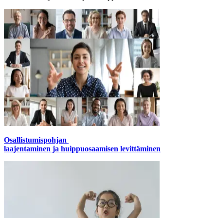
Osallistumispohjan
laajentaminen ja huippuosaamisen levittäminen