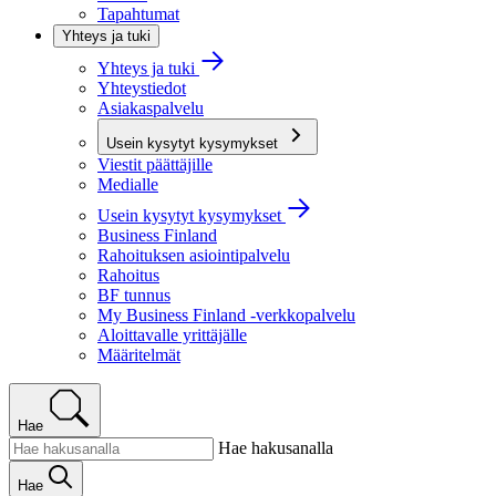
Tapahtumat
Yhteys ja tuki
Yhteys ja tuki
Yhteystiedot
Asiakaspalvelu
Usein kysytyt kysymykset
Viestit päättäjille
Medialle
Usein kysytyt kysymykset
Business Finland
Rahoituksen asiointipalvelu
Rahoitus
BF tunnus
My Business Finland -verkkopalvelu
Aloittavalle yrittäjälle
Määritelmät
Hae
Hae hakusanalla
Hae