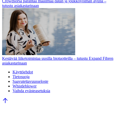
Crowdsorsa parantaa maailmaa datan ja joukkovoiman avulla –
tutustu asiakastarinaan
Kestävää liiketoimintaa uusilla biotuotteilla – tutustu Expand Fibren
asiakastarinaan
Käyttöehdot
Tietosuoja
Saavutettavuusseloste
Whistleblower
Vaihda evästeasetuksia