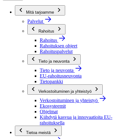
Mitä tarjoamme
Palvelut
Rahoitus
Rahoitus
Rahoituksen ohjeet
Rahoituspalvelut
Tieto ja neuvonta
Tieto ja neuvonta
EU-rahoitusneuvonta
Tietopankki
Verkostoituminen ja yhteistyö
Verkostoituminen ja yhteistyö
Ekosysteemit
Ohjelmat
Kiihdytä kasvua ja innovaatioita EU-
rahoituksella
Tietoa meistä