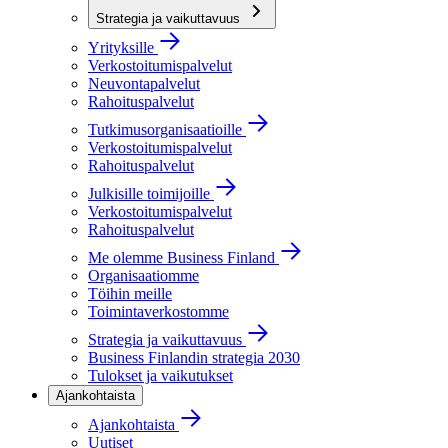
Strategia ja vaikuttavuus
Yrityksille
Verkostoitumispalvelut
Neuvontapalvelut
Rahoituspalvelut
Tutkimusorganisaatioille
Verkostoitumispalvelut
Rahoituspalvelut
Julkisille toimijoille
Verkostoitumispalvelut
Rahoituspalvelut
Me olemme Business Finland
Organisaatiomme
Töihin meille
Toimintaverkostomme
Strategia ja vaikuttavuus
Business Finlandin strategia 2030
Tulokset ja vaikutukset
Ajankohtaista
Ajankohtaista
Uutiset