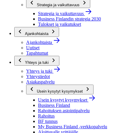
Strategia ja vaikuttavuus
Strategia ja vaikuttavuus
Business Finlandin strategia 2030
Tulokset ja vaikutukset
Ajankohtaista
Ajankohtaista
Uutiset
Tapahtumat
Yhteys ja tuki
Yhteys ja tuki
Yhteystiedot
Asiakaspalvelu
Usein kysytyt kysymykset
Usein kysytyt kysymykset
Business Finland
Rahoituksen asiointipalvelu
Rahoitus
BF tunnus
My Business Finland -verkkopalvelu
Aloittavalle yrittäjälle