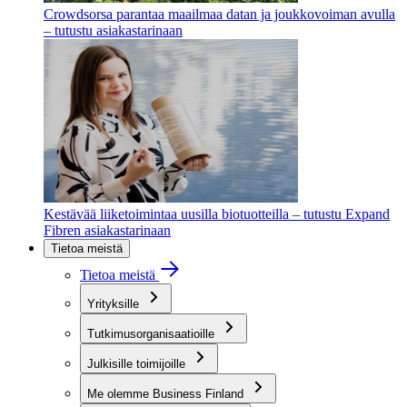
Crowdsorsa parantaa maailmaa datan ja joukkovoiman avulla
– tutustu asiakastarinaan
Kestävää liiketoimintaa uusilla biotuotteilla – tutustu Expand
Fibren asiakastarinaan
Tietoa meistä
Tietoa meistä
Yrityksille
Tutkimusorganisaatioille
Julkisille toimijoille
Me olemme Business Finland