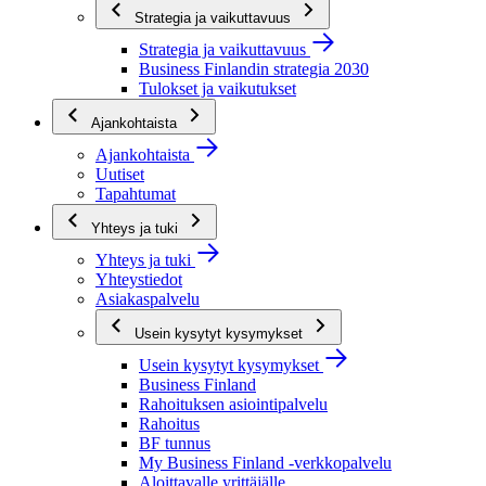
Strategia ja vaikuttavuus
Strategia ja vaikuttavuus
Business Finlandin strategia 2030
Tulokset ja vaikutukset
Ajankohtaista
Ajankohtaista
Uutiset
Tapahtumat
Yhteys ja tuki
Yhteys ja tuki
Yhteystiedot
Asiakaspalvelu
Usein kysytyt kysymykset
Usein kysytyt kysymykset
Business Finland
Rahoituksen asiointipalvelu
Rahoitus
BF tunnus
My Business Finland -verkkopalvelu
Aloittavalle yrittäjälle