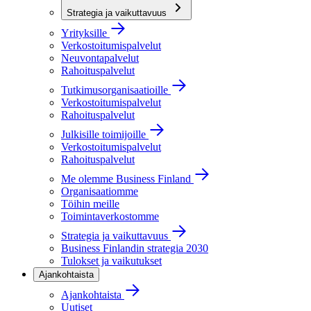
Strategia ja vaikuttavuus
Yrityksille
Verkostoitumispalvelut
Neuvontapalvelut
Rahoituspalvelut
Tutkimusorganisaatioille
Verkostoitumispalvelut
Rahoituspalvelut
Julkisille toimijoille
Verkostoitumispalvelut
Rahoituspalvelut
Me olemme Business Finland
Organisaatiomme
Töihin meille
Toimintaverkostomme
Strategia ja vaikuttavuus
Business Finlandin strategia 2030
Tulokset ja vaikutukset
Ajankohtaista
Ajankohtaista
Uutiset