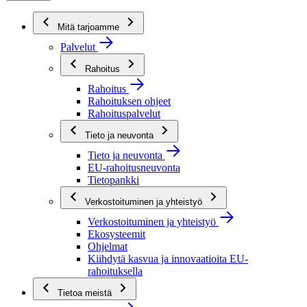
Mitä tarjoamme
Palvelut
Rahoitus
Rahoitus
Rahoituksen ohjeet
Rahoituspalvelut
Tieto ja neuvonta
Tieto ja neuvonta
EU-rahoitusneuvonta
Tietopankki
Verkostoituminen ja yhteistyö
Verkostoituminen ja yhteistyö
Ekosysteemit
Ohjelmat
Kiihdytä kasvua ja innovaatioita EU-
rahoituksella
Tietoa meistä