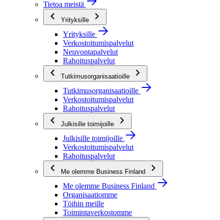
Tietoa meistä
Yrityksille
Yrityksille
Verkostoitumispalvelut
Neuvontapalvelut
Rahoituspalvelut
Tutkimusorganisaatioille
Tutkimusorganisaatioille
Verkostoitumispalvelut
Rahoituspalvelut
Julkisille toimijoille
Julkisille toimijoille
Verkostoitumispalvelut
Rahoituspalvelut
Me olemme Business Finland
Me olemme Business Finland
Organisaatiomme
Töihin meille
Toimintaverkostomme