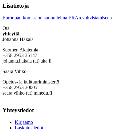
Lisätietoja
Euroopan komission suunnitelma ERAn vahvistamiseen.
Ota
yhteyttä
Johanna Hakala
Suomen Akatemia
+358 2953 35147
johanna.hakala (at) aka.fi
Saara Vihko
Opetus- ja kulttuuriministeriö
+358 2953 30005
saara.vihko (at) minedu.fi
Yhteystiedot
Kirjaamo
Laskutustiedot