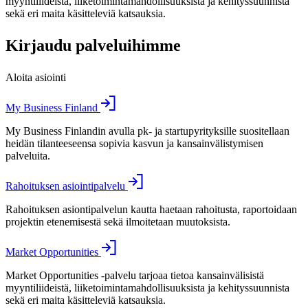
myyntiliideistä, liiketoimintamahdollisuuksista ja kehityssuunnista
sekä eri maita käsitteleviä katsauksia.
Kirjaudu palveluihimme
Aloita asiointi
My Business Finland
My Business Finlandin avulla pk- ja startupyrityksille suositellaan
heidän tilanteeseensa sopivia kasvun ja kansainvälistymisen
palveluita.
Rahoituksen asiointipalvelu
Rahoituksen asiontipalvelun kautta haetaan rahoitusta, raportoidaan
projektin etenemisestä sekä ilmoitetaan muutoksista.
Market Opportunities
Market Opportunities -palvelu tarjoaa tietoa kansainvälisistä
myyntiliideistä, liiketoimintamahdollisuuksista ja kehityssuunnista
sekä eri maita käsitteleviä katsauksia.