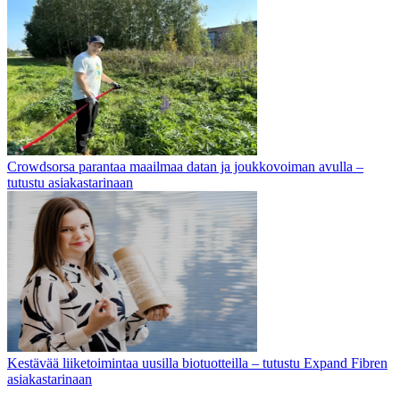
Crowdsorsa parantaa maailmaa datan ja joukkovoiman avulla –
tutustu asiakastarinaan
Kestävää liiketoimintaa uusilla biotuotteilla – tutustu Expand Fibren
asiakastarinaan