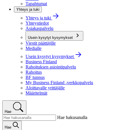
Tapahtumat
Yhteys ja tuki
Yhteys ja tuki
Yhteystiedot
Asiakaspalvelu
Usein kysytyt kysymykset
Viestit päättäjille
Medialle
Usein kysytyt kysymykset
Business Finland
Rahoituksen asiointipalvelu
Rahoitus
BF tunnus
My Business Finland -verkkopalvelu
Aloittavalle yrittäjälle
Määritelmät
Hae
Hae hakusanalla
Hae