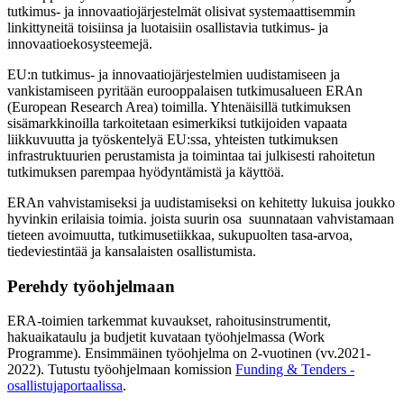
tutkimus- ja innovaatiojärjestelmät olisivat systemaattisemmin
linkittyneitä toisiinsa ja luotaisiin osallistavia tutkimus- ja
innovaatioekosysteemejä.
EU:n tutkimus- ja innovaatiojärjestelmien uudistamiseen ja
vankistamiseen pyritään eurooppalaisen tutkimusalueen ERAn
(European Research Area) toimilla. Yhtenäisillä tutkimuksen
sisämarkkinoilla tarkoitetaan esimerkiksi tutkijoiden vapaata
liikkuvuutta ja työskentelyä EU:ssa, yhteisten tutkimuksen
infrastruktuurien perustamista ja toimintaa tai julkisesti rahoitetun
tutkimuksen parempaa hyödyntämistä ja käyttöä.
ERAn vahvistamiseksi ja uudistamiseksi on kehitetty lukuisa joukko
hyvinkin erilaisia toimia. joista suurin osa suunnataan vahvistamaan
tieteen avoimuutta, tutkimusetiikkaa, sukupuolten tasa-arvoa,
tiedeviestintää ja kansalaisten osallistumista.
Perehdy työohjelmaan
ERA-toimien tarkemmat kuvaukset, rahoitusinstrumentit,
hakuaikataulu ja budjetit kuvataan työohjelmassa (Work
Programme). Ensimmäinen työohjelma on 2-vuotinen (vv.2021-
2022). Tutustu työohjelmaan komission
Funding & Tenders -
osallistujaportaalissa
.