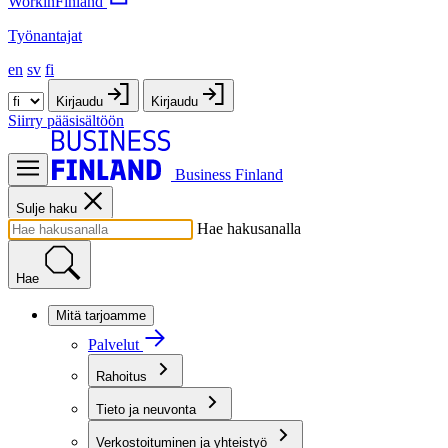
WorkinFinland
Työnantajat
en
sv
fi
Kirjaudu
Kirjaudu
Siirry pääsisältöön
Business Finland
Sulje haku
Hae hakusanalla
Hae
Mitä tarjoamme
Palvelut
Rahoitus
Tieto ja neuvonta
Verkostoituminen ja yhteistyö